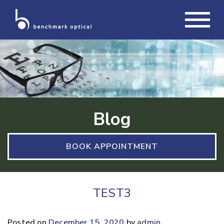
Blog
BOOK APPOINTMENT
TEST3
Posted on
December 15, 2020
by
admin