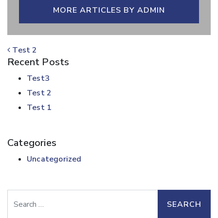
MORE ARTICLES BY ADMIN
POST NAVIGATION
Test 2
Recent Posts
Test3
Test 2
Test 1
Categories
Uncategorized
Search